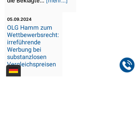
die Beklagte...
[mehr...]
05.09.2024
OLG Hamm zum
Wettbewerbsrecht:
irreführende
Werbung bei
substanzlosen
Vergleichspreisen
Die Werbung in
einer Postenbörse
mit sog.
durchgestrichenen
"Statt"-Preisen ist
irreführend, wenn
sie mehrdeutig ist,
weil nicht