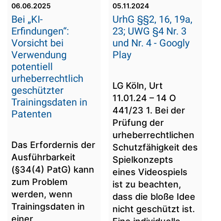
06.06.2025
05.11.2024
Bei „KI-
UrhG §§2, 16, 19a,
Erfindungen“:
23; UWG §4 Nr. 3
Vorsicht bei
und Nr. 4 - Googly
Verwendung
Play
potentiell
urheberrechtlich
LG Köln, Urt
geschützter
11.01.24 – 14 O
Trainingsdaten in
441/23 1. Bei der
Patenten
Prüfung der
urheberrechtlichen
Das Erfordernis der
Schutzfähigkeit des
Ausführbarkeit
Spielkonzepts
(§34(4) PatG) kann
eines Videospiels
zum Problem
ist zu beachten,
werden, wenn
dass die bloße Idee
Trainingsdaten in
nicht geschützt ist.
einer