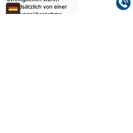
grundsätzlich von einer
Deckungsübernahme...
[mehr...]
11.06.2025
OLG München zu
Ärzte-Siegeln „TOP
MEDIZINER“ und
„FOCUS
EMPFEHLUNG“
In einem viel
beachteten
Rechtsstreit hat
das
Oberlandesgericht
(OLG) München