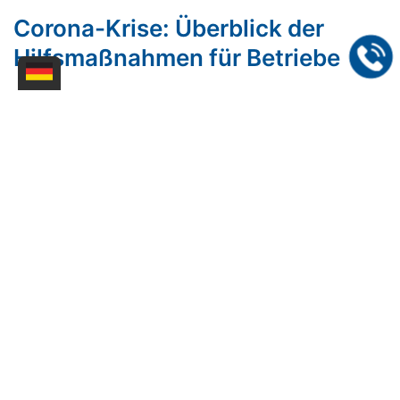
Corona-Krise: Überblick der
Hilfsmaßnahmen für Betriebe
Bund und Länder haben viele
Hilfsmaßnahmen in die Wege geleitet, um
die Folgen der Corona-Krise abzufedern.
Mehr erfahren
[1]
2
3
4
5
6
7
8
⏭