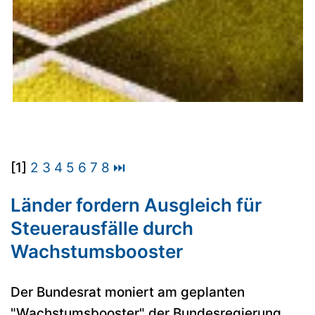
[1]
2
3
4
5
6
7
8
⏭
Länder fordern Ausgleich für
Steuerausfälle durch
Wachstumsbooster
Der Bundesrat moniert am geplanten
"Wachstumsbooster" der Bundesregierung