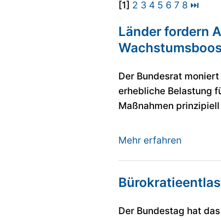
[1]
2
3
4
5
6
7
8
⏭
Länder fordern A
Wachstumsboos
Der Bundesrat moniert
erhebliche Belastung 
Maßnahmen prinzipiell
Mehr erfahren
Bürokratieentla
Der Bundestag hat das