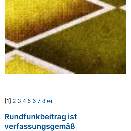
[1]
2
3
4
5
6
7
8
⏭
Rundfunkbeitrag ist
verfassungsgemäß