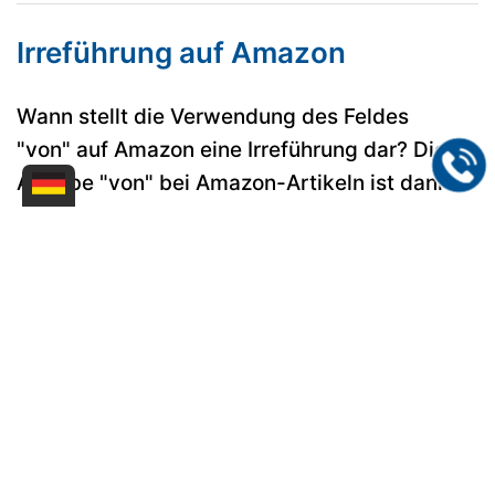
Irreführung auf Amazon
Wann stellt die Verwendung des Feldes
"von" auf Amazon eine Irreführung dar? Die
Angabe "von" bei Amazon-Artikeln ist dann
irreführend und damit unzulässig, wenn der
Amazonhändler, der ein "no-name-Produkt"
anbietet, die Amazon-Artikel-Anlage erstellt
ohne gleichzeitig der Hersteller der Ware zu
sein.
OLG Hamm, Urteil vom 22.11.2018
Mehr erfahren