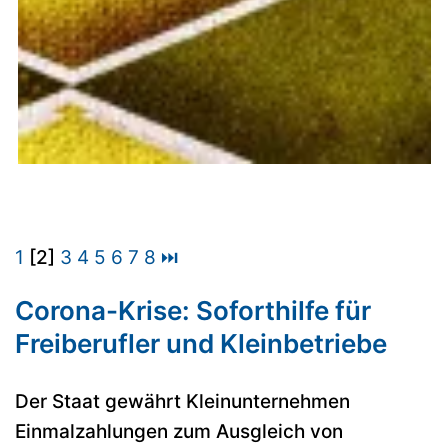
1
[2]
3
4
5
6
7
8
⏭
Corona-Krise: Soforthilfe für
Freiberufler und Kleinbetriebe
Der Staat gewährt Kleinunternehmen
Einmalzahlungen zum Ausgleich von